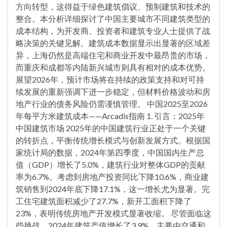
方向转型，这得益于绿色建筑倡议、预制建筑和技术的
整合。本分析详细探讨了中国主要城市不同建筑类型的
成本结构，为开发商、投资者和建筑专业人士提供了战
略决策的关键见解。建筑成本数据显示出显著的区域差
异，上海仍然是高端住宅和商业开发中最昂贵的市场，
而重庆和成都等内陆新兴城市则具有相对的成本优势。
展望2026年，预计市场将在持续的政策支持和对可持
续发展的重新强调下进一步稳定，但材料价格波动和房
地产行业的债务风险仍需谨慎管理。 中国2025至2026
年每平方米建筑成本——Arcadis指南 1. 引言：2025年
中国建筑市场 2025年的中国建筑行业正处于一个关键
的转折点，平衡传统增长模式与创新发展方式。根据国
家统计局的数据，2024年第四季度，中国国内生产总
值（GDP）增长了5.0%，建筑行业对整体GDP的贡献
率为6.7%。考虑到房地产投资同比下降10.6%，商业建
筑销售到2024年底下降17.1%，这一增长尤为显著。完
工住宅建筑面积减少了27.7%，新开工面积下降了
23%，表明传统房地产开发模式显著收缩。 尽管面临这
些挑战，2024年建筑产值增长了3.9%，主要由交通和