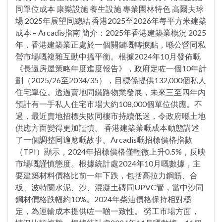
同單位成本 康樂設施 養生設施 專業園林特色 高爾夫球
場 2025年展望同總結 香港2025至2026年每平方米建築
成本 – Arcadis指南 簡介：2025年香港建築業概況 2025
年，香港建築業正處於一個關鍵嘅轉捩點，喺公營同私
營市場嘅複雜互動中搵平衡。根據2024年10月發佈嘅
《長遠房屋策略年度進度報告》，政府定咗一個10年計
劃（2025/26至2034/35），目標係提供132,000個私人
住宅單位。透過賣地同鐵路物業發展，未來三至四年內
預計有一手私人住宅市場大約108,000個單位供應。不
過，最近賣地招標失敗同樓市持續低迷，令政府喺土地
供應方面變得更加謹慎。 香港建築業嘅成本動態講述
了一個調整同適應嘅故事。Arcadis嘅招標價格指數
（TPI）顯示，2024年招標價格僅輕微上升0.5%，反映
市場嘅謹慎態度。根據統計處2024年10月嘅數據，主
要建築材料價格比前一年下跌，包括高拉力鋼筋、合
板、波特蘭水泥、沙、混凝土磚同UPVC管，當中沙同
鋼材價格跌幅約10%。2024年柴油價格保持相對穩
定，為運輸成本提供咗一啲一致性。 勞工市場方面，