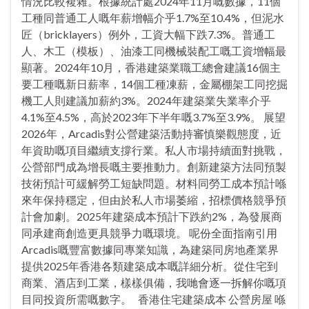
情況比較複雜。根據統計處2024年11月嘅數據，11個
工種同普通工人嘅年薪增幅介乎1.7%至10.4%，但泥水
匠（bricklayers）例外，工資大幅下跌7.3%。普通工
人、木工（模板）、油漆工同機械裝配工嘅工資增幅最
顯著。2024年10月，香港建築業職工總會建議16個主
要工種嘅新日薪率，14個工種凍薪，金屬棚架工同挖掘
機工人則建議加薪約3%。2024年建築業失業率介乎
4.1%至4.5%，高於2023年下半年嘅3.7%至3.9%。 展望
2026年，Arcadis對公營建築活動持審慎樂觀態度，近
年資助嘅項目繼續支撐行業。私人市場持續面對挑戰，
公營部門成為增長嘅主要推動力。創新建築方法同預製
技術預計可緩解勞工短缺問題。材料同勞工成本預計喺
來年保持穩定，但由於私人市場萎縮，招標價格競爭預
計會加劇。2025年建築成本預計下跌約2%，為發展商
同承建商創造更具競爭力嘅環境。 呢份全面指南引用
Arcadis嘅豐富數據同專業知識，為建築同房地產業界
提供2025年香港各類建築成本嘅詳細分析。從住宅到
商業、酒店到工業，樣樣俱備，我哋會逐一拆解你嘅項
目同投資所需嘅數字。 香港住宅建築成本 公營房屋 喺