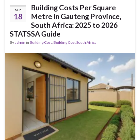
Building Costs Per Square
SEP
18
Metre in Gauteng Province,
South Africa: 2025 to 2026
STATSSA Guide
By
admin
in
Building Cost
,
Building Cost South Africa