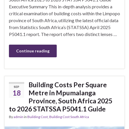
Executive Summary This in-depth analysis provides a
critical examination of building costs within the Limpopo
province of South Africa, utilizing the latest official data
from Statistics South Africa’s (STATSSA) April 2025
P5041.1 report. The report offers two distinct lenses …
Continue reading
Building Costs Per Square
SEP
18
Metre in Mpumalanga
Province, South Africa 2025
to 2026 STATSSA P5041.1 Guide
By
admin
in
Building Cost
,
Building Cost South Africa