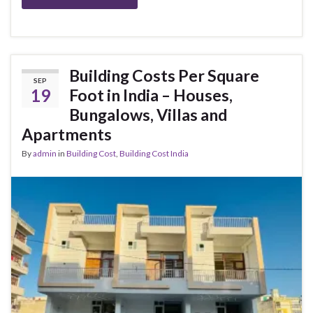
Building Costs Per Square
SEP
19
Foot in India – Houses,
Bungalows, Villas and
Apartments
By
admin
in
Building Cost
,
Building Cost India