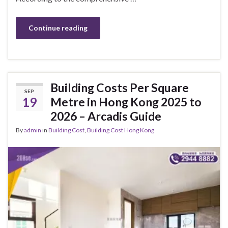
Continue reading
Building Costs Per Square
SEP
19
Metre in Hong Kong 2025 to
2026 – Arcadis Guide
By
admin
in
Building Cost
,
Building Cost Hong Kong