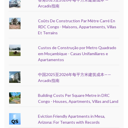
Arcadis指南
Coûts De Construction Par Mètre Carré En
RDC Congo - Maisons, Appartements, Villas
Et Terrains
Custos de Construção por Metro Quadrado
em Moçambique - Casas Unifamiliares e
Apartamentos
中国2025至2026年每平方米建筑成本——
Arcadis指南
Building Costs Per Square Metre in DRC
Congo - Houses, Apartments, Villas and Land
Eviction Friendly Apartments in Mesa,
Arizona: For Tenants with Records