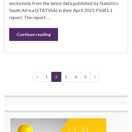
exclusively from the latest data published by Statistics
South Africa (STATSSA) in their April 2025 P5041.1
report. The report …
Continue reading
1
2
3
4
5