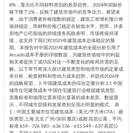
8%，显示出不同材料类别的差异趋势。 2024年招标价
格下降了2%，反映了建筑市场中的竞争压力。展望未
来，由于消费者价格指数的稳定，建筑工资增长预计将
保持稳定，而材料价格已稳定在较低水平。然而，许多
房地产公司面临的持续债务风险表明，市场将保持谨
慎，这支持了我们对2025年建筑成本总体稳定的预
期。 本报告对中国2025年建筑成本的全面分析引用了
Arcadis成本手册的详细数据，为建筑价值链中的利益
相关者提供了成功应对这一不断变化的格局所需的见
解。以下章节将深入探讨建筑类型和地理市场的定量成
本分析，检查材料和劳动力成本趋势，并提供2026年
的战略展望。 2. 中国建筑成本的综合定量分析 2.1 中国
城市住宅建筑成本 中国住宅建筑行业根据建筑类型、
质量标准和地理位置表现出显著的成本差异。数据显
示，不同城市层级和发展类别呈现出明显的模式。 表
1：中国主要城市住宅建筑成本（美元/平方米CFA） 建
筑类型 上海 北京 广州/深圳 重庆/成都 高层公寓，平均
标准 659 – 726 580 – 636 536 – 615 549 – 637 高层公
寓，高端 1,487 – 1,621 1,405 – 1,599 872 – 994 887 –