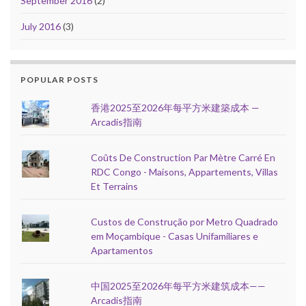
September 2016
(2)
July 2016
(3)
POPULAR POSTS
香港2025至2026年每平方米建築成本 —
Arcadis指南
Coûts De Construction Par Mètre Carré En
RDC Congo - Maisons, Appartements, Villas
Et Terrains
Custos de Construção por Metro Quadrado
em Moçambique - Casas Unifamiliares e
Apartamentos
中国2025至2026年每平方米建筑成本——
Arcadis指南