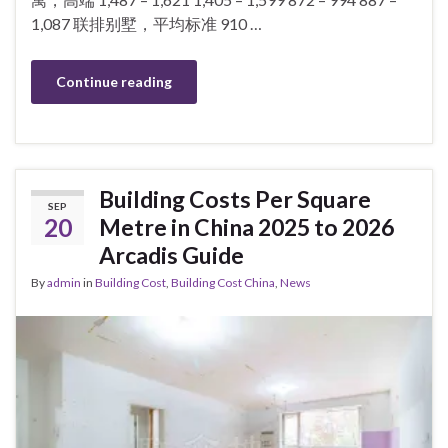
1,087 联排别墅，平均标准 910 …
Continue reading
Building Costs Per Square
SEP
20
Metre in China 2025 to 2026
Arcadis Guide
By
admin
in
Building Cost
,
Building Cost China
,
News