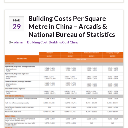
Building Costs Per Square
MAR
29
Metre in China – Arcadis &
National Bureau of Statistics
By
admin
in
Building Cost
,
Building Cost China