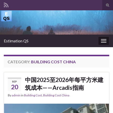
Tog
sear
Search for:
for
Estimation QS
Togg
navig
CATEGORY:
BUILDING COST CHINA
中国2025至2026年每平方米建
SEP
20
筑成本——Arcadis指南
By
admin
in
Building Cost
,
Building Cost China