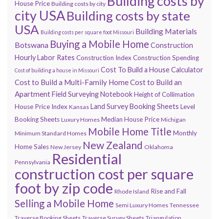
Building costs by
House Price
Building costs by city
city USA
Building costs by state
USA
Building Materials
Building costs per square foot Missouri
Buying a Mobile Home
Botswana
Construction
Hourly Labor Rates
Construction Index
Construction Spending
Cost To Build a House Calculator
Cost of building a house in Missouri
Cost to Build a Multi-Family Home
Cost to Build an
Apartment
Field Surveying Notebook
Height of Collimation
Land Survey Booking Sheets
House Price Index
Level
Kansas
Booking Sheets
Median House Price
Luxury Homes
Michigan
Mobile Home Title
Monthly
Minimum Standard Homes
New Zealand
Home Sales
New Jersey
Oklahoma
Residential
Pennsylvania
construction cost per square
foot by zip code
Rise and Fall
Rhode Island
Selling a Mobile Home
Semi Luxury Homes
Tennessee
Traverse Booking Sheets
Traverse Survey Sheets
Triangulation